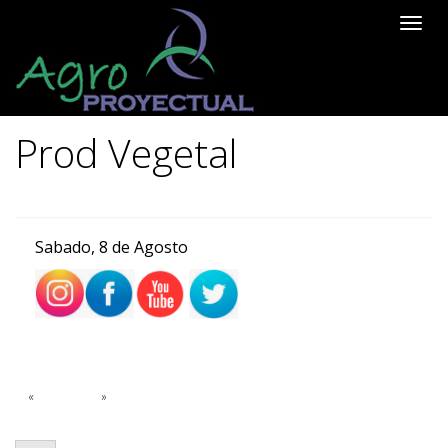
Toggle
naviga
PRODUCCIÓN
PROD VEGETAL
Prod Vegetal
×
Sabado, 8 de Agosto
«
1
»